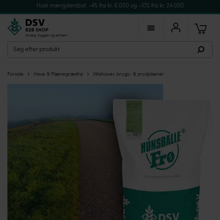
Husk mængderabat: -4% fra kr. 6.000 og -10% fra kr. 24.000
›
›
Forside
Have & Plænegræsfrø
Villahaver, brugs- & prydplæner