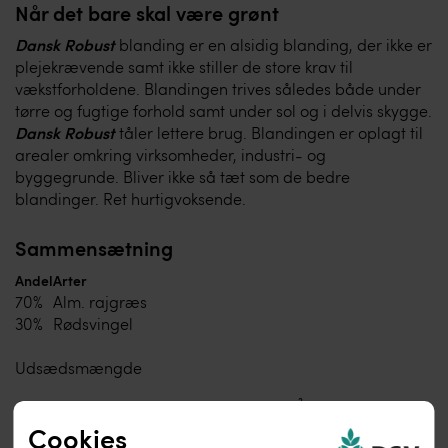
Når det bare skal være grønt
Dansk Robust
blanding er en alsidig blanding, der ikke er
plejekrævende samt ikke stiller de store krav til
vækstforholdene. Blandingen trives således både under
tørre og fugtige forhold samt under sol og i delvis skygge.
Dansk Robust
tåler lettere brug. Blandingen er oplagt til
arealer omkring virksomheder, industri- og
byggegrunde. Bliver ikke så tæt som de bedre
blandinger. Ret hurtigvoksende.
Sammensætning
Andel
Arter
70%
Alm. rajgræs
30%
Rødsvingel
Udsædsmængde
Anbefalet udsædsmængde
3 kg/100 m²
Cookies