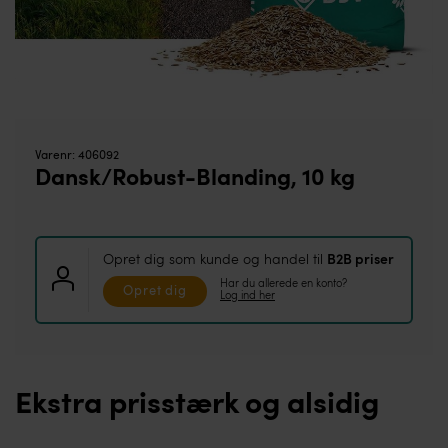
Varenr:
406092
Dansk/Robust-Blanding, 10 kg
Opret dig som kunde og handel til
B2B priser
Har du allerede en konto?
Opret dig
Log ind her
Ekstra prisstærk og alsidig