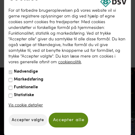
Udskriv denne side
For at forbedre brugeroplevelsen på vores website vil vi
gerne registrere oplysninger om dig ved hjælp af egne
cookies samt cookies fra tredjeparter. Med cookies
understøtter vi forskellige formål på hjemmesiden:
Funktionalitet, statistik og markedsføring. Ved at trykke
"Accepter alle" giver du samtykke til alle disse formål. Du kan
også vælge at tilkendegive, hvilke formål du vil give
samtykke til, ved at benytte knapperne ud for formålet, og
trykke "Accepter valgte". Du kan læse mere om cookies i
vores generelle afsnit om
cookiepolitik
.
Nødvendige
Markedsføring
Funktionelle
NYHEDSBREV
Statistiske
Vis cookie detaljer
Bliv opdateret på vores nyheder og få guides fra vores
eksperter direkte i din indbakke. Du kan til enhver tid
afmelde dig, hvis du ikke er interesseret.