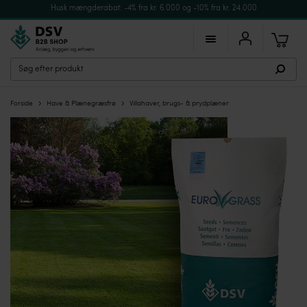
Husk mængderabat: -4% fra kr. 6.000 og -10% fra kr. 24.000
›
›
Forside
Have & Plænegræsfrø
Villahaver, brugs- & prydplæner