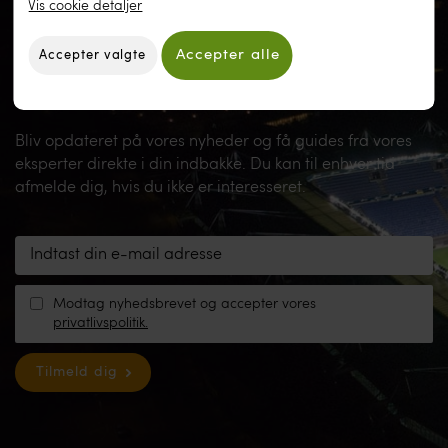
Vis cookie detaljer
NYHEDSBREV
Bliv opdateret på vores nyheder og få guides fra vores
eksperter direkte i din indbakke. Du kan til enhver tid
afmelde dig, hvis du ikke er interesseret.
Modtag nyhedsbrevet og accepter vores
privatlivspolitik.