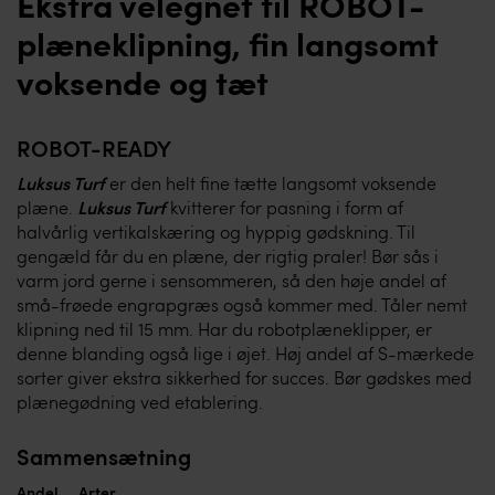
Ekstra velegnet til ROBOT-
plæneklipning, fin langsomt
voksende og tæt
ROBOT-READY
Luksus Turf
er den helt fine tætte langsomt voksende
plæne.
Luksus Turf
kvitterer for pasning i form af
halvårlig vertikalskæring og hyppig gødskning. Til
gengæld får du en plæne, der rigtig praler! Bør sås i
varm jord gerne i sensommeren, så den høje andel af
små-frøede engrapgræs også kommer med. Tåler nemt
klipning ned til 15 mm. Har du robotplæneklipper, er
denne blanding også lige i øjet. Høj andel af S-mærkede
sorter giver ekstra sikkerhed for succes. Bør gødskes med
plænegødning ved etablering.
Sammensætning
Andel
Arter