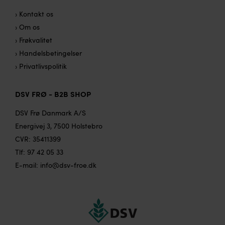
› Kontakt os
› Om os
› Frøkvalitet
› Handelsbetingelser
› Privatlivspolitik
DSV FRØ - B2B SHOP
DSV Frø Danmark A/S
Energivej 3, 7500 Holstebro
CVR: 35411399
Tlf:
97 42 05 33
E-mail:
info@dsv-froe.dk