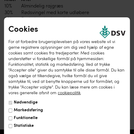
10%
Almindelig rajgræs
30%
Rødsvingel med korte udløbere
30%
Rødsvingel uden udløbere
30%
Engrapgræs
Cookies
Udsædsmængde
For at forbedre brugeroplevelsen på vores website vil vi
gerne registrere oplysninger om dig ved hjælp af egne
Anbefalet udsædsmængde
2,5-3 kg/100 m²
cookies samt cookies fra tredjeparter. Med cookies
understøtter vi forskellige formål på hjemmesiden:
Funktionalitet, statistik og markedsføring. Ved at trykke
"Accepter alle" giver du samtykke til alle disse formål. Du kan
Udskriv denne side
også vælge at tilkendegive, hvilke formål du vil give
samtykke til, ved at benytte knapperne ud for formålet, og
trykke "Accepter valgte". Du kan læse mere om cookies i
vores generelle afsnit om
cookiepolitik
.
Nødvendige
Markedsføring
Funktionelle
Statistiske