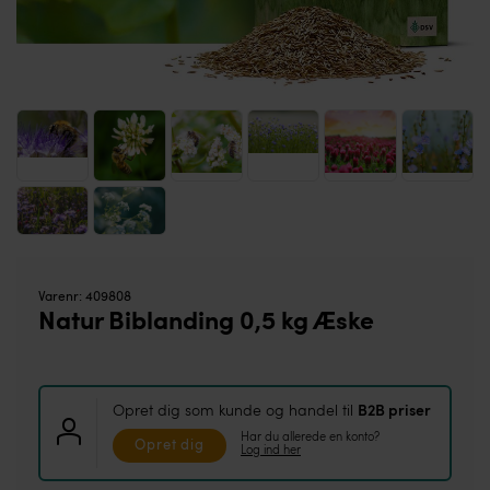
Varenr:
409808
Natur Biblanding 0,5 kg Æske
Opret dig som kunde og handel til
B2B priser
Har du allerede en konto?
Opret dig
Log ind her