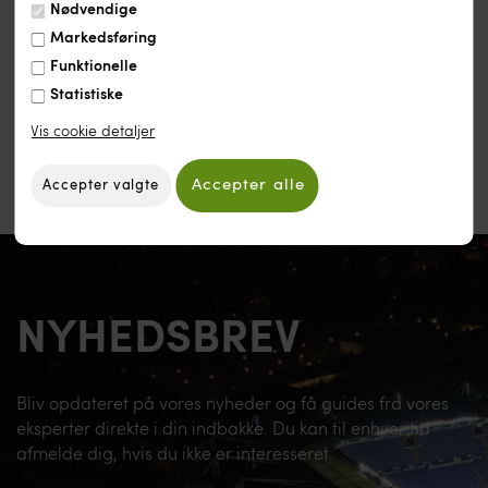
Nødvendige
Udskriv denne side
Markedsføring
Funktionelle
Statistiske
Vis cookie detaljer
NYHEDSBREV
Bliv opdateret på vores nyheder og få guides fra vores
eksperter direkte i din indbakke. Du kan til enhver tid
afmelde dig, hvis du ikke er interesseret.