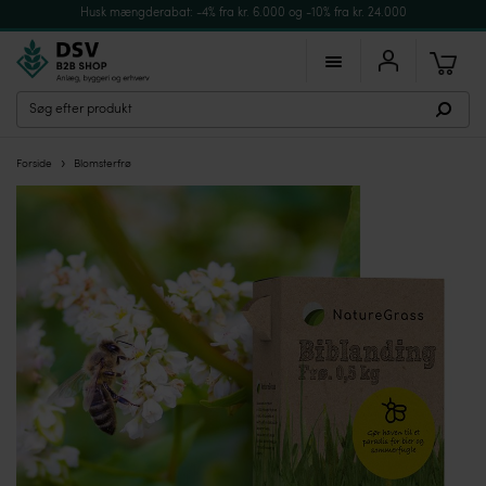
Husk mængderabat: -4% fra kr. 6.000 og -10% fra kr. 24.000
›
Forside
Blomsterfrø