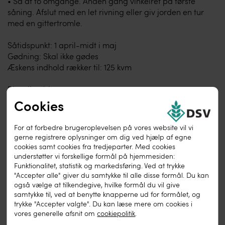
• Så af to omgange. Anden gang vinkelret på første
såning. Afslut med en let rivning eller giv jorden en tur
med en gittertromle.
Såtidspunkt: 1 april-midt i maj
Gødning: Skal ikke gødes
Æskens indhold rækker til: 125 kvm
Bivenlige blomster og urter
Cookies
Indhold:
• 40% boghvede
For at forbedre brugeroplevelsen på vores website vil vi
• 20% oliehør
gerne registrere oplysninger om dig ved hjælp af egne
• 10% honningurt
cookies samt cookies fra tredjeparter. Med cookies
• 8% kællingetand
understøtter vi forskellige formål på hjemmesiden:
Funktionalitet, statistik og markedsføring. Ved at trykke
• 8% hvidkløver
"Accepter alle" giver du samtykke til alle disse formål. Du kan
• 8% blodkløver
også vælge at tilkendegive, hvilke formål du vil give
• 3% cikorie
samtykke til, ved at benytte knapperne ud for formålet, og
• 3% kommen
trykke "Accepter valgte". Du kan læse mere om cookies i
vores generelle afsnit om
cookiepolitik
.